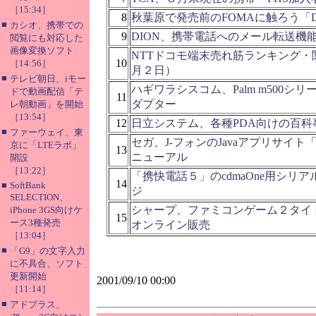
［15:34］
8
秋葉原で発売前のFOMAに触ろう「Digital
■
カシオ、携帯での
9
DION、携帯電話へのメール転送機
閲覧にも対応した
画像変換ソフト
NTTドコモ端末売れ筋ランキング・
10
［14:56］
月２日）
■
テレビ朝日、iモー
ハギワラシスコム、Palm m500シリ
ドで動画配信「テ
11
ダプター
レ朝動画」を開始
［13:54］
12
日立システム、各種PDA向けの百科
■
ファーウェイ、東
セガ、J-フォンのJavaアプリサイト「S
京に「LTEラボ」
13
ニューアル
開設
［13:22］
「携快電話５」のcdmaOne用シリ
14
■
SoftBank
ジ
SELECTION、
シャープ、ファミコンゲーム２タイ
iPhone 3GS向けケ
15
ース3種発売
オンライン販売
［13:04］
■
「G9」の文字入力
に不具合、ソフト
更新開始
2001/09/10 00:00
［11:14］
■
アドプラス、