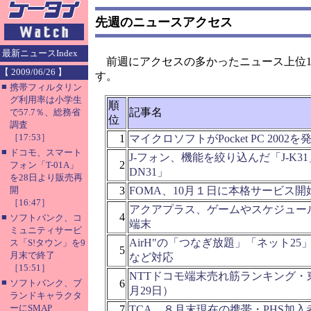
先週のニュースアクセス
最新ニュースIndex
前週にアクセスの多かったニュース上位1
【 2009/06/26 】
す。
■
携帯フィルタリン
グ利用率は小学生
順
記事名
で57.7％、総務省
位
調査
［17:53］
1
マイクロソフトがPocket PC 200
■
ドコモ、スマート
J-フォン、機能を絞り込んだ「J-K31」
2
フォン「T-01A」
DN31」
を28日より販売再
開
3
FOMA、10月１日に本格サービス開
［16:47］
アクアプラス、ゲームやスケジュー
4
■
ソフトバンク、コ
端末
ミュニティサービ
AirH"の「つなぎ放題」「ネット2
ス「S!タウン」を9
5
月末で終了
など対応
［15:51］
NTTドコモ端末売れ筋ランキング・
■
ソフトバンク、ブ
6
月29日）
ランドキャラクタ
ーにSMAP
7
TCA、８月末現在の携帯・PHS加入