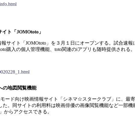
nfo.html
イト「JOMOtoto」
情報サイト「JOMOtoto」を３月１日にオープンする。試合速
to購入の個人管理機能、toto関連のiアプリも随時提供される
20020228_1.html
への地図閲覧機能
iモード向け映画情報サイト「シネマ☆スタークラブ」に、最
した。同サイトの利用料は映画俳優の画像閲覧機能など一部機
画」からアクセスできる。