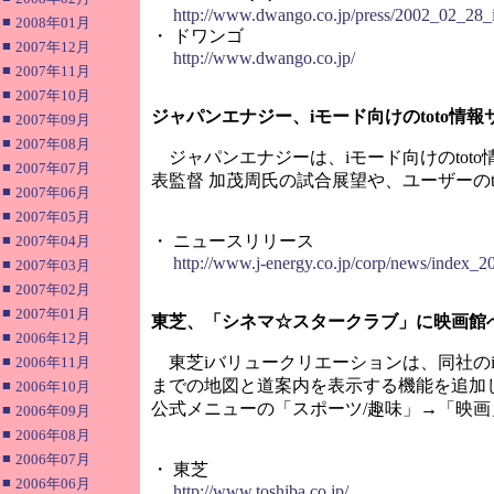
http://www.dwango.co.jp/press/2002_02_28_i
■
2008年01月
・ ドワンゴ
■
2007年12月
http://www.dwango.co.jp/
■
2007年11月
■
2007年10月
ジャパンエナジー、iモード向けのtoto情報サ
■
2007年09月
■
2007年08月
ジャパンエナジーは、iモード向けのtoto
■
2007年07月
表監督 加茂周氏の試合展望や、ユーザーのto
■
2007年06月
■
2007年05月
■
・ ニュースリリース
2007年04月
http://www.j-energy.co.jp/corp/news/index_
■
2007年03月
■
2007年02月
■
2007年01月
東芝、「シネマ☆スタークラブ」に映画館
■
2006年12月
■
東芝iバリュークリエーションは、同社の
2006年11月
までの地図と道案内を表示する機能を追加
■
2006年10月
公式メニューの「スポーツ/趣味」→「映
■
2006年09月
■
2006年08月
■
2006年07月
・ 東芝
■
2006年06月
http://www.toshiba.co.jp/