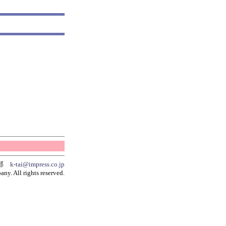
集部
k-tai@impress.co.jp
y. All rights reserved.