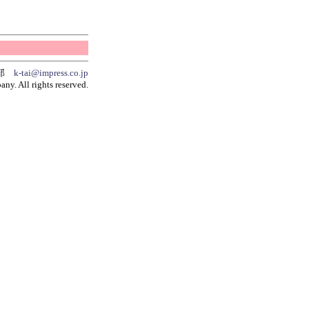
集部
k-tai@impress.co.jp
y. All rights reserved.