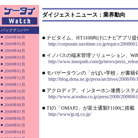
ダイジェストニュース：業界動向
バックナンバー
■
2009年06月
■ ナビタイム、HT1100向けにナビアプリ提
■
http://corporate.navitime.co.jp/topics/200806
2009年05月
■
2009年04月
■ イノパスの端末管理ソリューション、Wi
■
2009年03月
http://www.innopath.com/jp/news/press_rele
■
2009年02月
■
2009年01月
■ モバゲータウンの「がばい学校」が書籍
■
2008年12月
http://blog.dena.ne.jp/press/archives/2008/06
■
2008年11月
■ アクロディア、インターホン連携システ
■
2008年10月
http://www.acrodea.co.jp/press/2008/2008061
■
2008年09月
■
2008年08月
■ TIの「OMAP2」が富士通製F1100に搭載
■
2008年07月
http://wwwjp.tij.co.jp/
■
2008年06月
■
2008年05月
■
2008年04月