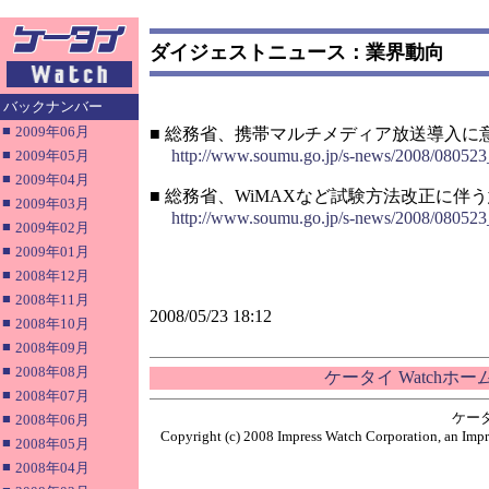
ダイジェストニュース：業界動向
バックナンバー
■
2009年06月
■ 総務省、携帯マルチメディア放送導入に
■
http://www.soumu.go.jp/s-news/2008/080523
2009年05月
■
2009年04月
■ 総務省、WiMAXなど試験方法改正に伴
■
2009年03月
http://www.soumu.go.jp/s-news/2008/080523
■
2009年02月
■
2009年01月
■
2008年12月
■
2008年11月
2008/05/23 18:12
■
2008年10月
■
2008年09月
■
2008年08月
ケータイ Watchホ
■
2008年07月
ケー
■
2008年06月
Copyright (c) 2008 Impress Watch Corporation, an Impr
■
2008年05月
■
2008年04月