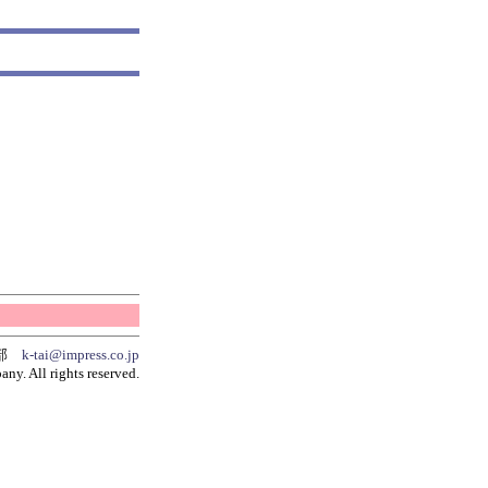
集部
k-tai@impress.co.jp
y. All rights reserved.