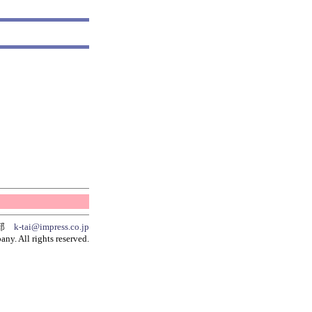
集部
k-tai@impress.co.jp
y. All rights reserved.