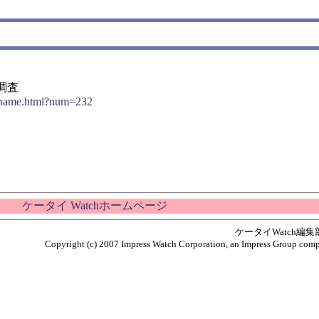
調査
rt_name.html?num=232
ケータイ Watchホームページ
ケータイWatch編
Copyright (c) 2007 Impress Watch Corporation, an Impress Group compan