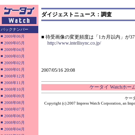
ダイジェストニュース：調査
バックナンバー
■
2009年06月
■ 待受画像の変更頻度は「1カ月以内」が37.
■
http://www.intellisync.co.jp/
2009年05月
■
2009年04月
■
2009年03月
■
2009年02月
■
2009年01月
2007/05/16 20:08
■
2008年12月
■
2008年11月
ケータイ Watchホ
■
2008年10月
■
2008年09月
ケー
■
2008年08月
Copyright (c) 2007 Impress Watch Corporation, an Impr
■
2008年07月
■
2008年06月
■
2008年05月
■
2008年04月