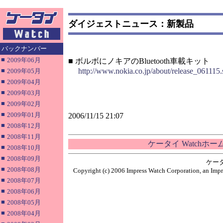
ダイジェストニュース：新製品
バックナンバー
■
2009年06月
■ ボルボにノキアのBluetooth車載キット
■
http://www.nokia.co.jp/about/release_061115.
2009年05月
■
2009年04月
■
2009年03月
■
2009年02月
■
2009年01月
2006/11/15 21:07
■
2008年12月
■
2008年11月
ケータイ Watchホ
■
2008年10月
■
2008年09月
ケー
■
2008年08月
Copyright (c) 2006 Impress Watch Corporation, an Impr
■
2008年07月
■
2008年06月
■
2008年05月
■
2008年04月