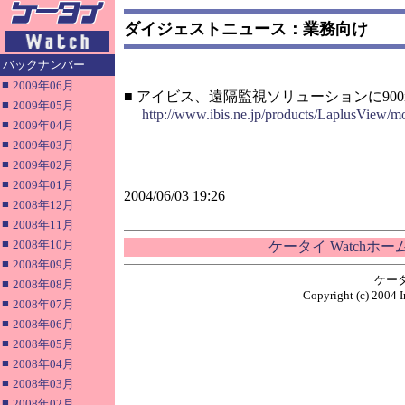
ダイジェストニュース：業務向け
バックナンバー
■
2009年06月
■ アイビス、遠隔監視ソリューションに90
■
2009年05月
http://www.ibis.ne.jp/products/LaplusView/mo
■
2009年04月
■
2009年03月
■
2009年02月
■
2009年01月
2004/06/03 19:26
■
2008年12月
■
2008年11月
■
2008年10月
ケータイ Watchホ
■
2008年09月
ケー
■
2008年08月
Copyright (c) 2004 I
■
2008年07月
■
2008年06月
■
2008年05月
■
2008年04月
■
2008年03月
■
2008年02月