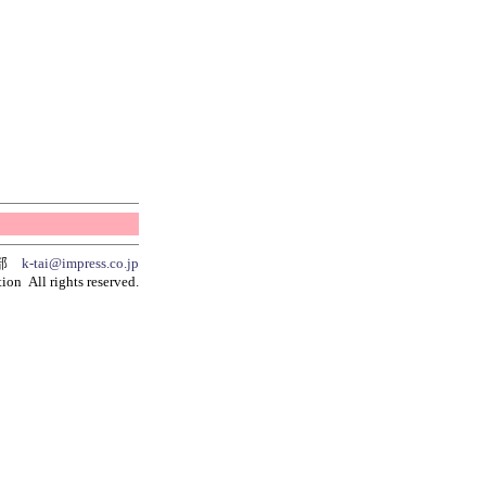
集部
k-tai@impress.co.jp
ion All rights reserved.