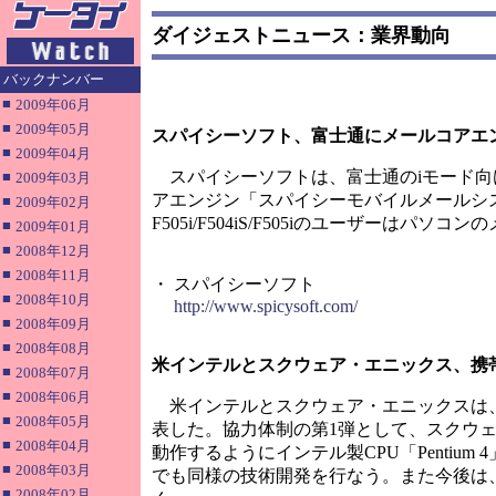
ダイジェストニュース：業界動向
バックナンバー
■
2009年06月
■
2009年05月
スパイシーソフト、富士通にメールコアエ
■
2009年04月
スパイシーソフトは、富士通のiモード向けメ
■
2009年03月
アエンジン「スパイシーモバイルメールシス
■
2009年02月
F505i/F504iS/F505iのユーザー
■
2009年01月
■
2008年12月
■
2008年11月
・ スパイシーソフト
■
2008年10月
http://www.spicysoft.com/
■
2008年09月
■
2008年08月
米インテルとスクウェア・エニックス、携
■
2008年07月
■
2008年06月
米インテルとスクウェア・エニックスは、
■
2008年05月
表した。協力体制の第1弾として、スクウェア・
■
2008年04月
動作するようにインテル製CPU「Pentium
■
2008年03月
でも同様の技術開発を行なう。また今後は
■
2008年02月