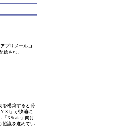
iアプリメールコ
配信され、
制を構築すると発
Y XI」が快適に
XScale」向け
う協議を進めてい