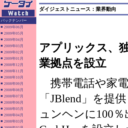
ダイジェストニュース：業界動向
バックナンバー
■
2009年06月
■
2009年05月
■
2009年04月
アプリックス、
■
2009年03月
■
2009年02月
■
2009年01月
業拠点を設立
■
2008年12月
■
2008年11月
■
2008年10月
携帯電話や家電な
■
2008年09月
■
2008年08月
「JBlend」を
■
2008年07月
■
2008年06月
■
2008年05月
ュンヘンに100％出
■
2008年04月
■
2008年03月
■
2008年02月