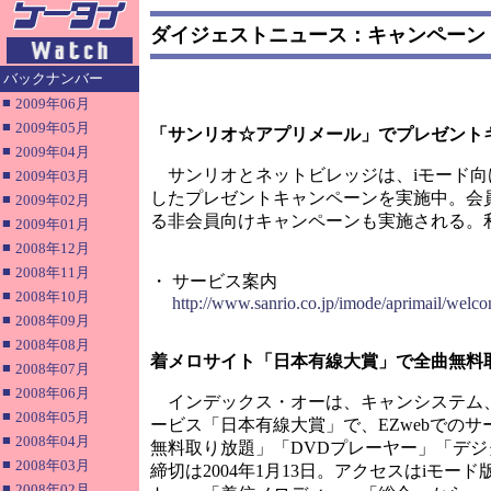
ダイジェストニュース：キャンペーン
バックナンバー
■
2009年06月
■
2009年05月
「サンリオ☆アプリメール」でプレゼント
■
2009年04月
サンリオとネットビレッジは、iモード向
■
2009年03月
したプレゼントキャンペーンを実施中。会
■
2009年02月
る非会員向けキャンペーンも実施される。利
■
2009年01月
■
2008年12月
■
2008年11月
・ サービス案内
■
2008年10月
http://www.sanrio.co.jp/imode/aprimail/welc
■
2008年09月
■
2008年08月
着メロサイト「日本有線大賞」で全曲無料
■
2008年07月
■
2008年06月
インデックス・オーは、キャンシステム、ネ
■
2008年05月
ービス「日本有線大賞」で、EZwebでの
■
2008年04月
無料取り放題」「DVDプレーヤー」「デジ
■
2008年03月
締切は2004年1月13日。アクセスはiモー
■
2008年02月