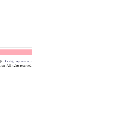
集部
k-tai@impress.co.jp
ion All rights reserved.