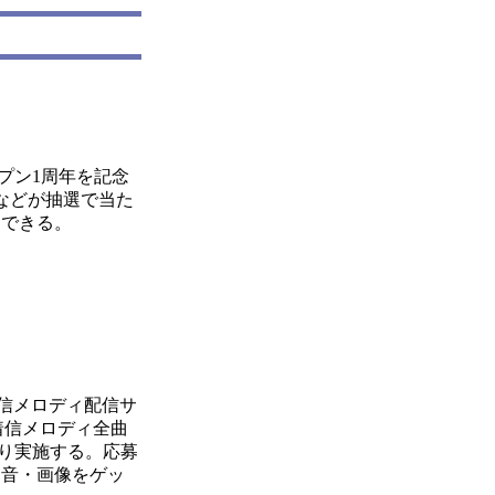
プン1周年を記念
などが抽選で当た
スできる。
着信メロディ配信サ
着信メロディ全曲
より実施する。応募
が「音・画像をゲッ