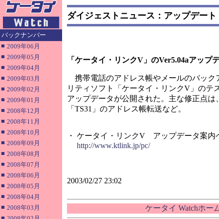
ダイジェストニュース：アップデート
バックナンバー
■
2009年06月
■
2009年05月
「ケータイ・リンクV」のVer5.04aアップ
■
2009年04月
携帯電話のアドレス帳やメールのバック
■
2009年03月
リティソフト「ケータイ・リンクV」のテストバ
■
2009年02月
アップデータが公開された。主な修正点は
■
2009年01月
「TS31」のアドレス帳転送など。
■
2008年12月
■
2008年11月
■
2008年10月
・ ケータイ・リンクV アップデータ案内
■
2008年09月
http://www.ktlink.jp/pc/
■
2008年08月
■
2008年07月
■
2008年06月
2003/02/27 23:02
■
2008年05月
■
2008年04月
■
2008年03月
ケータイ Watchホ
■
2008年02月