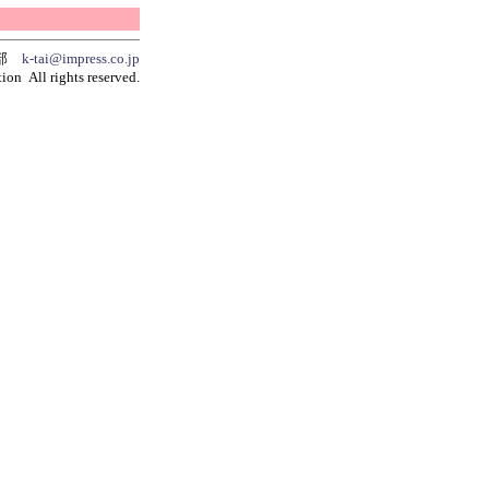
集部
k-tai@impress.co.jp
ion All rights reserved.