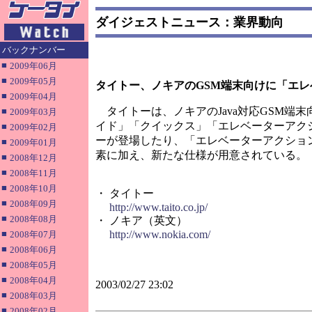
ダイジェストニュース：業界動向
バックナンバー
■
2009年06月
■
2009年05月
タイトー、ノキアのGSM端末向けに「エ
■
2009年04月
タイトーは、ノキアのJava対応GSM端
■
2009年03月
イド」「クイックス」「エレベーターアク
■
2009年02月
ーが登場したり、「エレベーターアクショ
■
2009年01月
素に加え、新たな仕様が用意されている。
■
2008年12月
■
2008年11月
■
2008年10月
・ タイトー
■
2008年09月
http://www.taito.co.jp/
■
2008年08月
・ ノキア（英文）
■
http://www.nokia.com/
2008年07月
■
2008年06月
■
2008年05月
■
2008年04月
2003/02/27 23:02
■
2008年03月
■
2008年02月