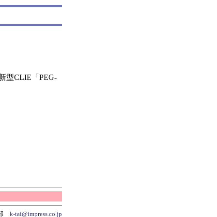
型CLIE「PEG-
集部
k-tai@impress.co.jp