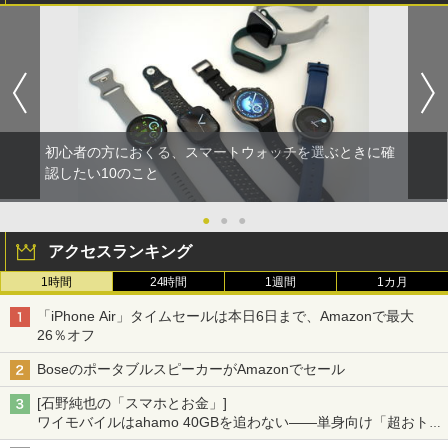
初心者の方におくる、スマートウォッチを選ぶときに確
認したい10のこと
●
●
●
アクセスランキング
1時間
24時間
1週間
1カ月
「iPhone Air」タイムセールは本日6日まで、Amazonで最大
26％オフ
BoseのポータブルスピーカーがAmazonでセール
[石野純也の「スマホとお金」]
ワイモバイルはahamo 40GBを追わない――単身向け「超おトク
割」の安さと1年限定の注意点