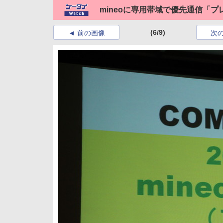
mineoに専用帯域で優先通信「
(6/9)
前の画像
次