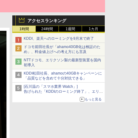
アクセスランキング
1時間
24時間
1週間
1カ月
KDDI、楽天へのローミングを9月末で終了
ドコモ前田社長が「ahamo40GB化は検証のた
め」、料金値上げへの考え方にも言及
NTTドコモ、エリクソン製の最新型装置を国内
初導入
KDDI松田社長、ahamoの40GBキャンペーンに
「品質などを含めて十分対抗できる」
[石川温の「スマホ業界 Watch」]
告げられた「KDDIのローミング終了」、エリア
マップの落とし穴と楽天モバイルの課題
もっと見る