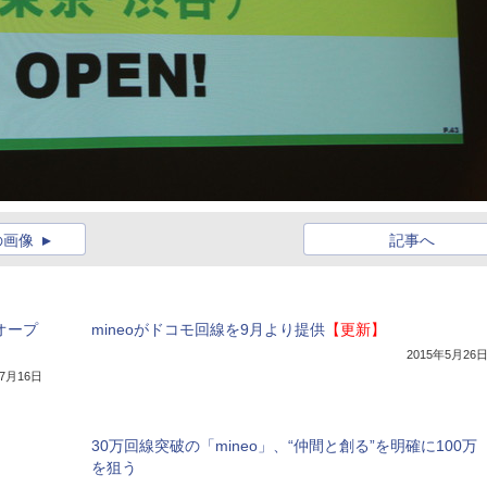
の画像
記事へ
オープ
mineoがドコモ回線を9月より提供
【更新】
2015年5月26
年7月16日
30万回線突破の「mineo」、“仲間と創る”を明確に100万
を狙う