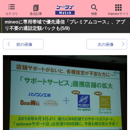
カテゴリ
過去記事
検索
Impressサイト
mineoに専用帯域で優先通信「プレミアムコース」、アプ
リ不要の通話定額パックも
(5/9)
前の画像
次の画像