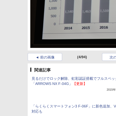
(4/94)
前の画像
次
関連記事
見るだけでロック解除、虹彩認証搭載でフルスペッ
「ARROWS NX F-04G」
【更新】
2015
「らくらくスマートフォン3 F-06F」に新色追加、Vo
対応も