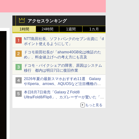
アクセスランキング
1時間
24時間
1週間
1カ月
NTT島田社長、ソフトバンクのセブン出資に「d
ポイント使えるようにして」
ドコモ前田社長が「ahamo40GB化は検証のた
め」、料金値上げへの考え方にも言及
ドコモ・バイクシェアの障害、原因はシステム
移行 都内は明日7日に復旧作業
2026年夏の最新スマホおすすめ11選 Galaxy
やXperia、arrows、AQUOSなど注目機種の特
徴は
本日8月7日発売「Galaxy Z Fold8
Ultra/Fold8/Flip8」、カズレーザーが驚いた「そ
ば屋のメニュー並みの薄さ」
もっと見る