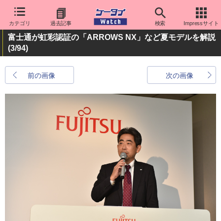
カテゴリ
過去記事
検索
Impressサイト
富士通が虹彩認証の「ARROWS NX」など夏モデルを解説
(3/94)
前の画像
次の画像