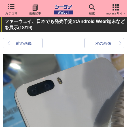
カテゴリ
過去記事
検索
Impressサイト
ファーウェイ、日本でも発売予定のAndroid Wear端末など
を展示
(18/19)
前の画像
次の画像