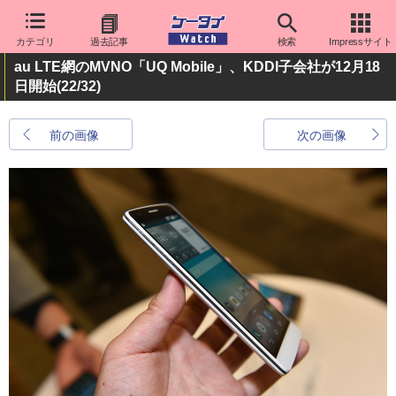
カテゴリ
過去記事
検索
Impressサイト
au LTE網のMVNO「UQ Mobile」、KDDI子会社が12月18
日開始
(22/32)
前の画像
次の画像