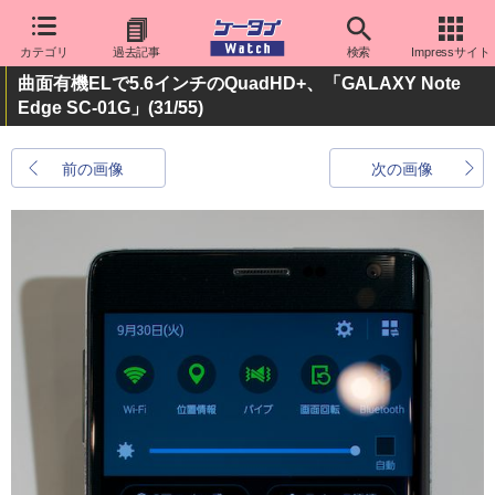
カテゴリ
過去記事
検索
Impressサイト
曲面有機ELで5.6インチのQuadHD+、「GALAXY Note
Edge SC-01G」
(31/55)
前の画像
次の画像