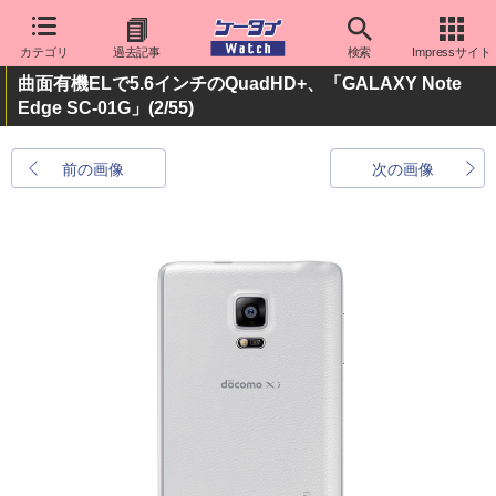
カテゴリ
過去記事
検索
Impressサイト
曲面有機ELで5.6インチのQuadHD+、「GALAXY Note
Edge SC-01G」
(2/55)
前の画像
次の画像