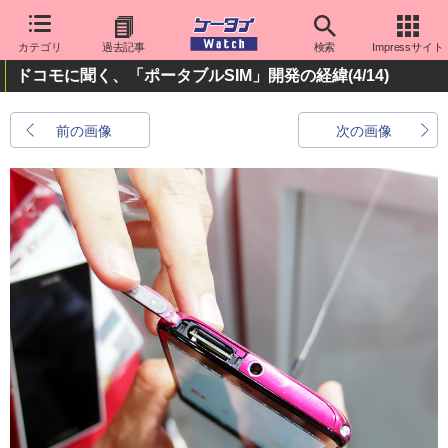
カテゴリ
過去記事
検索
Impressサイト
ドコモに聞く、「ポータブルSIM」開発の経緯
(4/14)
前の画像
次の画像