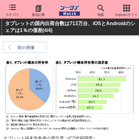
カテゴリ
過去記事
検索
Impressサイト
タブレットの国内出荷台数は713万台、iOSとAndroidのシ
ェアは1％の僅差
(4/4)
前の画像
タブレット端末所有者の満足度（ICT総研調査）