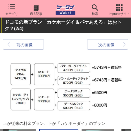
カテゴリ
過去記事
検索
Impressサイト
ドコモの新プラン「カケホーダイ＆パケあえる」はおト
ク？
(2/4)
前の画像
次の画像
上が従来の料金プラン、下が「カケホーダイ」のプラン