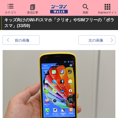
カテゴリ
過去記事
検索
Impressサイト
キッズ向けのWi-Fiスマホ「クリオ」やSIMフリーの「ポラ
スマ」
(33/59)
前の画像
次の画像