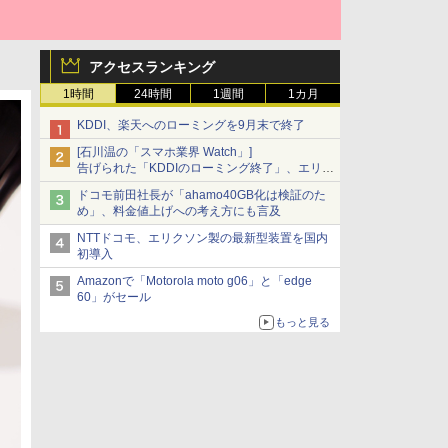
アクセスランキング
1時間
24時間
1週間
1カ月
KDDI、楽天へのローミングを9月末で終了
[石川温の「スマホ業界 Watch」]
告げられた「KDDIのローミング終了」、エリア
マップの落とし穴と楽天モバイルの課題
ドコモ前田社長が「ahamo40GB化は検証のた
め」、料金値上げへの考え方にも言及
NTTドコモ、エリクソン製の最新型装置を国内
初導入
Amazonで「Motorola moto g06」と「edge
60」がセール
もっと見る