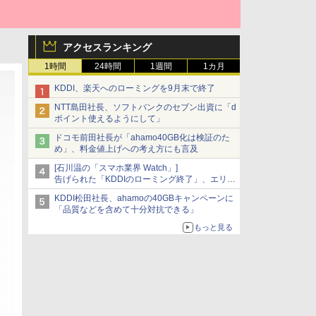
アクセスランキング
1時間
24時間
1週間
1カ月
KDDI、楽天へのローミングを9月末で終了
NTT島田社長、ソフトバンクのセブン出資に「d
ポイント使えるようにして」
ドコモ前田社長が「ahamo40GB化は検証のた
め」、料金値上げへの考え方にも言及
[石川温の「スマホ業界 Watch」]
告げられた「KDDIのローミング終了」、エリア
マップの落とし穴と楽天モバイルの課題
KDDI松田社長、ahamoの40GBキャンペーンに
「品質などを含めて十分対抗できる」
もっと見る