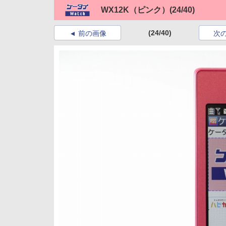
WX12K（ピンク）
(24/40)
(24/40)
前の画像
次