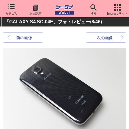
カテゴリ
過去記事
検索
Impressサイト
「GALAXY S4 SC-04E」フォトレビュー
(8/46)
前の画像
次の画像