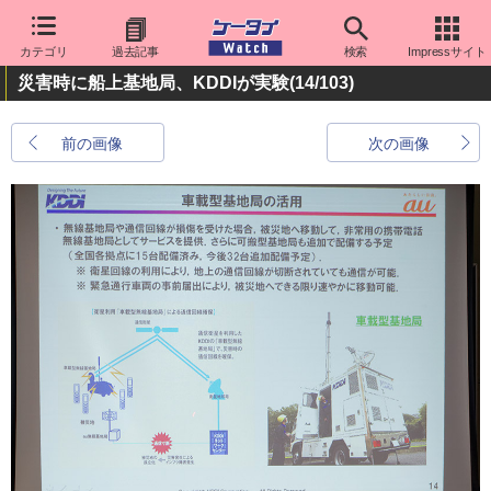
カテゴリ
過去記事
検索
Impressサイト
災害時に船上基地局、KDDIが実験
(14/103)
前の画像
次の画像