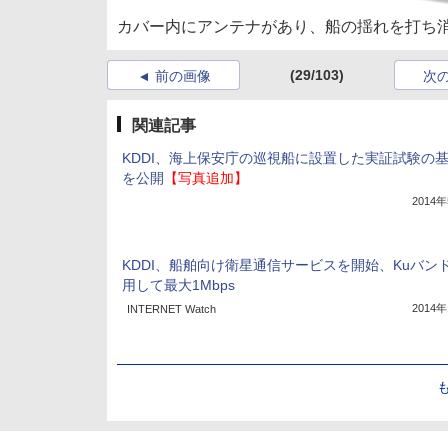
カバー内にアンテナがあり、船の揺れを打ち
(29/103)
前の画像
次
関連記事
KDDI、海上保安庁の巡視船に設置した実証試験の
を公開
【写真追加】
2014
KDDI、船舶向け衛星通信サービスを開始、Kuバン
用して最大1Mbps
2014
INTERNET Watch