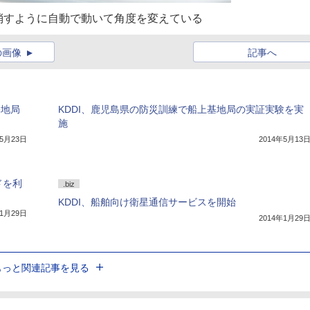
消すように自動で動いて角度を変えている
の画像
記事へ
基地局
KDDI、鹿児島県の防災訓練で船上基地局の実証実験を実
施
年5月23日
2014年5月13
ドを利
.biz
KDDI、船舶向け衛星通信サービスを開始
年1月29日
2014年1月29
もっと関連記事を見る