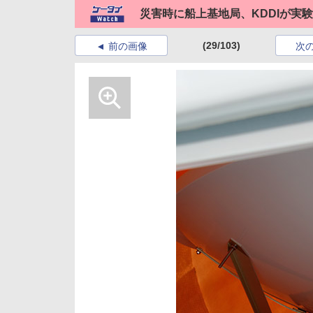
災害時に船上基地局、KDDIが実験
(29/103)
前の画像
次