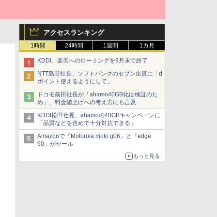
アクセスランキング
1時間
24時間
1週間
1カ月
KDDI、楽天へのローミングを9月末で終了
NTT島田社長、ソフトバンクのセブン出資に「d
ポイント使えるようにして」
ドコモ前田社長が「ahamo40GB化は検証のた
め」、料金値上げへの考え方にも言及
KDDI松田社長、ahamoの40GBキャンペーンに
「品質などを含めて十分対抗できる」
Amazonで「Motorola moto g06」と「edge
60」がセール
もっと見る