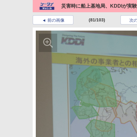
災害時に船上基地局、KDDIが実験
(81/103)
前の画像
次