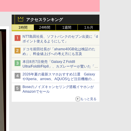
アクセスランキング
1時間
24時間
1週間
1カ月
NTT島田社長、ソフトバンクのセブン出資に「d
ポイント使えるようにして」
ドコモ前田社長が「ahamo40GB化は検証のた
め」、料金値上げへの考え方にも言及
本日8月7日発売「Galaxy Z Fold8
Ultra/Fold8/Flip8」、カズレーザーが驚いた「そ
ば屋のメニュー並みの薄さ」
2026年夏の最新スマホおすすめ11選 Galaxy
やXperia、arrows、AQUOSなど注目機種の特
徴は
Boseのノイズキャンセリング搭載イヤホンが
Amazonでセール
もっと見る