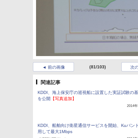
(81/103)
前の画像
次
関連記事
KDDI、海上保安庁の巡視船に設置した実証試験の
を公開
【写真追加】
2014
KDDI、船舶向け衛星通信サービスを開始、Kuバン
用して最大1Mbps