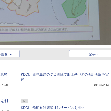
の画像
記事へ
基地局
KDDI、鹿児島県の防災訓練で船上基地局の実証実験を実
施
年5月23日
2014年5月13
ドを利
.biz
KDDI、船舶向け衛星通信サービスを開始