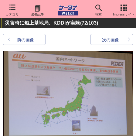
カテゴリ
過去記事
検索
Impressサイト
災害時に船上基地局、KDDIが実験
(72/103)
前の画像
次の画像