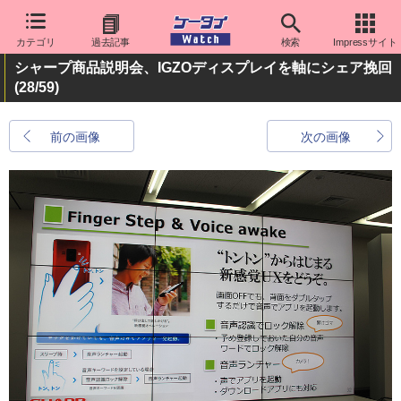
カテゴリ
過去記事
検索
Impressサイト
シャープ商品説明会、IGZOディスプレイを軸にシェア挽回
(28/59)
前の画像
次の画像