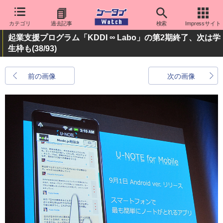
カテゴリ
過去記事
検索
Impressサイト
起業支援プログラム「KDDI ∞ Labo」の第2期終了、次は学
生枠も
(38/93)
前の画像
次の画像