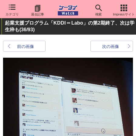
カテゴリ
過去記事
検索
Impressサイト
起業支援プログラム「KDDI ∞ Labo」の第2期終了、次は学
生枠も
(36/93)
前の画像
次の画像