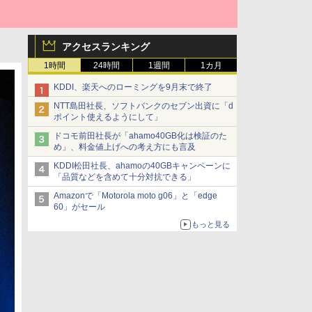
アクセスランキング
1時間
24時間
1週間
1カ月
KDDI、楽天へのローミングを9月末で終了
NTT島田社長、ソフトバンクのセブン出資に「d
ポイント使えるようにして」
ドコモ前田社長が「ahamo40GB化は検証のた
め」、料金値上げへの考え方にも言及
KDDI松田社長、ahamoの40GBキャンペーンに
「品質などを含めて十分対抗できる」
Amazonで「Motorola moto g06」と「edge
60」がセール
もっと見る