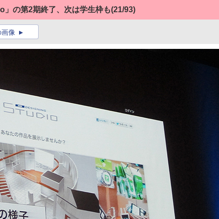
abo」の第2期終了、次は学生枠も
(21/93)
の画像