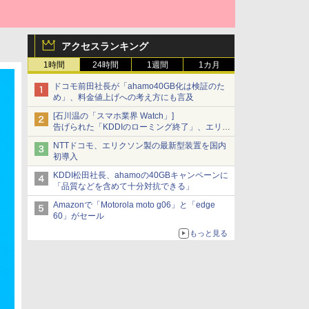
アクセスランキング
1時間
24時間
1週間
1カ月
ドコモ前田社長が「ahamo40GB化は検証のた
め」、料金値上げへの考え方にも言及
[石川温の「スマホ業界 Watch」]
告げられた「KDDIのローミング終了」、エリア
マップの落とし穴と楽天モバイルの課題
NTTドコモ、エリクソン製の最新型装置を国内
初導入
KDDI松田社長、ahamoの40GBキャンペーンに
「品質などを含めて十分対抗できる」
Amazonで「Motorola moto g06」と「edge
60」がセール
もっと見る