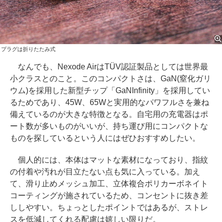
プラグは折りたたみ式
なんでも、Nexode AirはTÜV認証製品としては世界最
小クラスとのこと。このコンパクトさは、GaN(窒化ガリ
ウム)を採用した新型チップ「GaNInfinity」を採用してい
るためであり、45W、65Wと実用的なパワフルさを兼ね
備えているのが大きな特徴となる。自宅用の充電器はポ
ート数が多いものがいいが、持ち運び用にコンパクトな
ものを探しているという人にはぜひおすすめしたい。
個人的には、本体はマットな素材になっており、指紋
の付着や汚れが目立たない点も気に入っている。加え
て、滑り止めメッシュ加工、立体複合ポリカーボネイト
コーティングが施されているため、コンセントに抜き差
ししやすい。ちょっとしたポイントではあるが、ストレ
スを低減してくれる配慮は嬉しい限りだ。