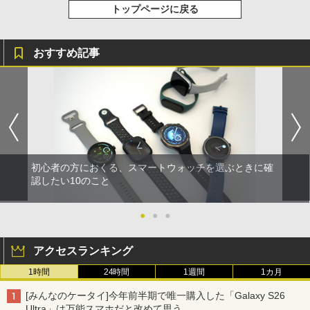
トップページに戻る
おすすめ記事
初心者の方におくる、スマートウォッチを選ぶときに確
認したい10のこと
●
●
●
アクセスランキング
1時間
24時間
1週間
1カ月
[みんなのケータイ]今年前半期で唯一購入した「Galaxy S26
Ultra」は万能スマホだと改めて思う