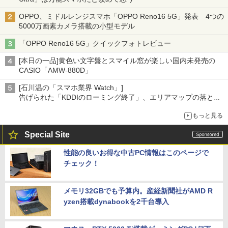
OPPO、ミドルレンジスマホ「OPPO Reno16 5G」発表 4つの
5000万画素カメラ搭載の小型モデル
「OPPO Reno16 5G」クイックフォトレビュー
[本日の一品]黄色い文字盤とスマイル窓が楽しい国内未発売の
CASIO「AMW-880D」
[石川温の「スマホ業界 Watch」]
告げられた「KDDIのローミング終了」、エリアマップの落とし
穴と楽天モバイルの課題
もっと見る
Special Site
性能の良いお得な中古PC情報はこのページで
チェック！
メモリ32GBでも予算内。産経新聞社がAMD R
yzen搭載dynabookを2千台導入