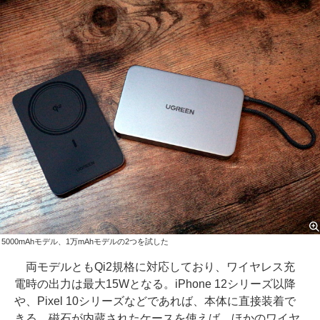
5000mAhモデル、1万mAhモデルの2つを試した
両モデルともQi2規格に対応しており、ワイヤレス充
電時の出力は最大15Wとなる。iPhone 12シリーズ以降
や、Pixel 10シリーズなどであれば、本体に直接装着で
きる。磁石が内蔵されたケースを使えば、ほかのワイヤ