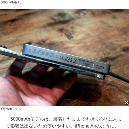
5000mAhモデル
1万mAhモデル
5000mAhモデルは、装着したままでも握り心地にあま
り影響は出ないため使いやすい。iPhone Airのように、