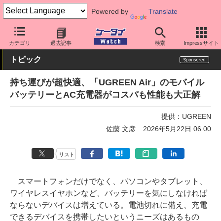
Powered by
Translate
ケータイ Watch
周辺機器/アクセサリー
モバイルバッテリー
カテゴリ
過去記事
検索
Impressサイト
トピック
持ち運びが超快適、「UGREEN Air」のモバイル
バッテリーとAC充電器がコスパも性能も大正解
提供：
UGREEN
佐藤 文彦
2026年5月22日 06:00
リスト
スマートフォンだけでなく、パソコンやタブレット、
ワイヤレスイヤホンなど、バッテリーを気にしなければ
ならないデバイスは増えている。電池切れに備え、充電
できるデバイスを携帯したいというニーズはあるもの