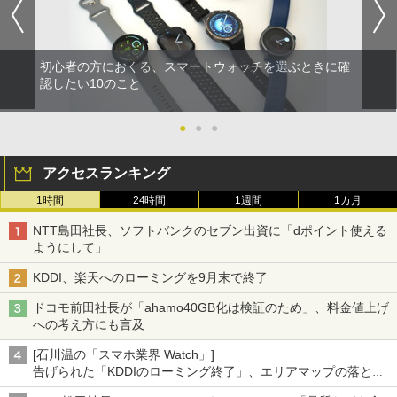
初心者の方におくる、スマートウォッチを選ぶときに確
認したい10のこと
●
●
●
アクセスランキング
1時間
24時間
1週間
1カ月
NTT島田社長、ソフトバンクのセブン出資に「dポイント使える
ようにして」
KDDI、楽天へのローミングを9月末で終了
ドコモ前田社長が「ahamo40GB化は検証のため」、料金値上げ
への考え方にも言及
[石川温の「スマホ業界 Watch」]
告げられた「KDDIのローミング終了」、エリアマップの落とし
穴と楽天モバイルの課題