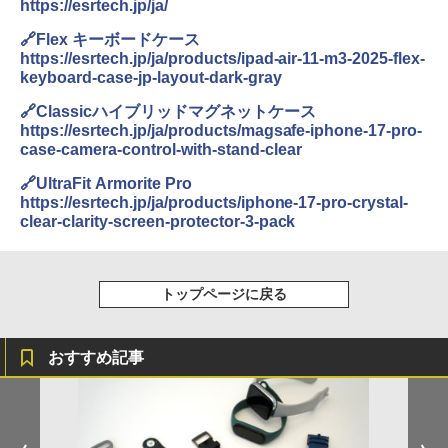
https://esrtech.jp/ja/
🔗Flex キーボードケース
https://esrtech.jp/ja/products/ipad-air-11-m3-2025-flex-
keyboard-case-jp-layout-dark-gray
🔗Classicハイブリッドマグネットケース
https://esrtech.jp/ja/products/magsafe-iphone-17-pro-
case-camera-control-with-stand-clear
🔗UltraFit Armorite Pro
https://esrtech.jp/ja/products/iphone-17-pro-crystal-
clear-clarity-screen-protector-3-pack
トップページに戻る
おすすめ記事