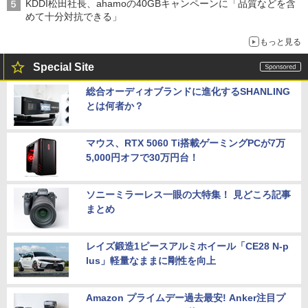
KDDI松田社長、ahamoの40GBキャンペーンに「品質などを含
めて十分対抗できる」
もっと見る
Special Site
総合オーディオブランドに進化するSHANLING
とは何者か？
マウス、RTX 5060 Ti搭載ゲーミングPCが7万
5,000円オフで30万円台！
ソニーミラーレス一眼の大特集！ 見どころ記事
まとめ
レイズ鍛造1ピースアルミホイール「CE28 N-p
lus」軽量なままに剛性を向上
Amazon プライムデー過去最安! Anker注目プ