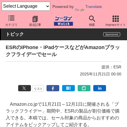
Powered by
Translate
ケータイ Watch
周辺機器/アクセサリー
スマホケース
カテゴリ
過去記事
検索
Impressサイト
トピック
ESRのiPhone・iPadケースなどがAmazonブラッ
クフライデーでセール
提供：
ESR
2025年11月21日 00:00
リスト
Amazon.co.jpで11月21日～12月1日に開催される「ブ
ラックフライデー」期間中、ESRの製品が割引価格で購
入できる。本稿では、セール対象の商品からおすすめの
アイテムをピックアップしてご紹介する。