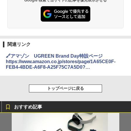
Google 検索で当サイトの記事を優先表示させる
関連リンク
🔗アマゾン UGREEN Brand Day特設ページ
https://www.amazon.co.jp/stores/page/1A65CE0F-
FEB4-4BDE-A6F8-A25F75C7A5D0?
ingress=2&visitId=55cfd376-965b-4e28-8ddd-
8220ffff691f&store_ref=bl_ast_dp_brandLogo_sto&re
f_=ast_bln
トップページに戻る
おすすめ記事