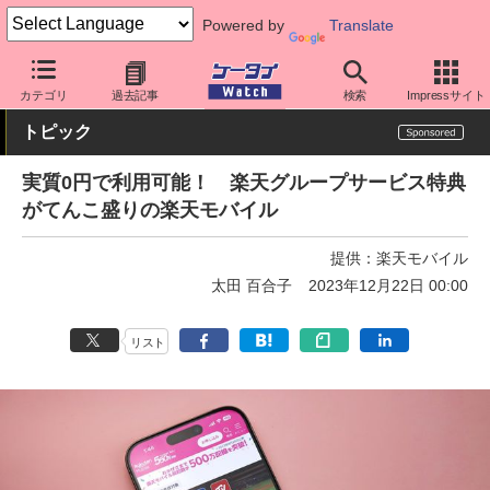
Powered by
Translate
ケータイ Watch
キャリア
楽天
料金プラン・割引
カテゴリ
過去記事
検索
Impressサイト
トピック
実質0円で利用可能！ 楽天グループサービス特典
がてんこ盛りの楽天モバイル
提供：
楽天モバイル
太田 百合子
2023年12月22日 00:00
リスト