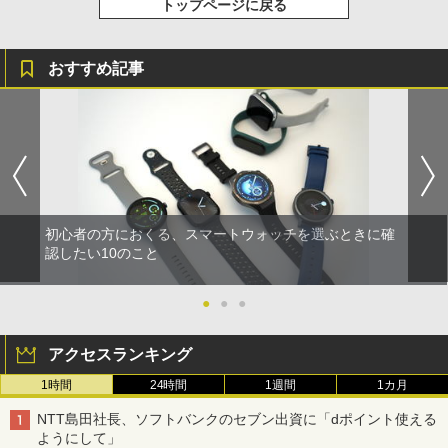
トップページに戻る
おすすめ記事
初心者の方におくる、スマートウォッチを選ぶときに確
認したい10のこと
●
●
●
アクセスランキング
1時間
24時間
1週間
1カ月
NTT島田社長、ソフトバンクのセブン出資に「dポイント使える
ようにして」