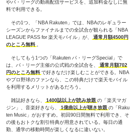
やパ・リーグの動画配信サービスを、追加料金なしに無
料で利用できる。
その1つ、「NBA Rakuten」では、NBAのレギュラー
シーズンからファイナルまでの全試合が観られる「NBA
LEAGUE PASS for 楽天モバイル」が、
通常月額4500円
のところ無料
。
そしてもう1つの「Rakuten パ・リーグSpecial」で
は、パ・リーグ主催の公式戦の全試合を、
通常月額702
円のところ無料
で好きなだけ楽しむことができる。NBA
やプロ野球のファンなら、この特典だけで楽天モバイル
を利用するメリットがあるだろう。
雑誌好きなら、
1400誌以上が読み放題
の「楽天マガ
ジン」、音楽好きなら、
1億曲以上が聴き放題
の「Raku
ten Music」がおすすめ。初回90日間無料で利用でき、そ
の後もおトクな割引特典が用意されている。毎日の通
勤、通学の移動時間が楽しくなるに違いない。