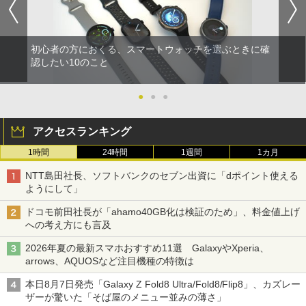
初心者の方におくる、スマートウォッチを選ぶときに確
認したい10のこと
●
●
●
アクセスランキング
1時間
24時間
1週間
1カ月
NTT島田社長、ソフトバンクのセブン出資に「dポイント使える
ようにして」
ドコモ前田社長が「ahamo40GB化は検証のため」、料金値上げ
への考え方にも言及
2026年夏の最新スマホおすすめ11選 GalaxyやXperia、
arrows、AQUOSなど注目機種の特徴は
本日8月7日発売「Galaxy Z Fold8 Ultra/Fold8/Flip8」、カズレー
ザーが驚いた「そば屋のメニュー並みの薄さ」