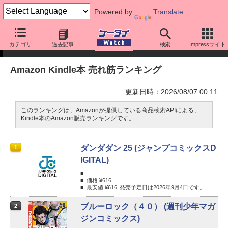
Powered by
Translate
カテゴリ
過去記事
検索
Impressサイト
ランキング
Amazon Kindle本 売れ筋ランキング
更新日時：2026/08/07 00:11
このランキングは、Amazonが提供している商品検索APIによる、
Kindle本のAmazon販売ランキングです。
ダンダダン 25 (ジャンプコミックスD
1
IGITAL)
価格 ¥
616
最安値 ¥
616
発売予定日は2026年9月4日です。
ブルーロック（４０） (週刊少年マガ
2
ジンコミックス)