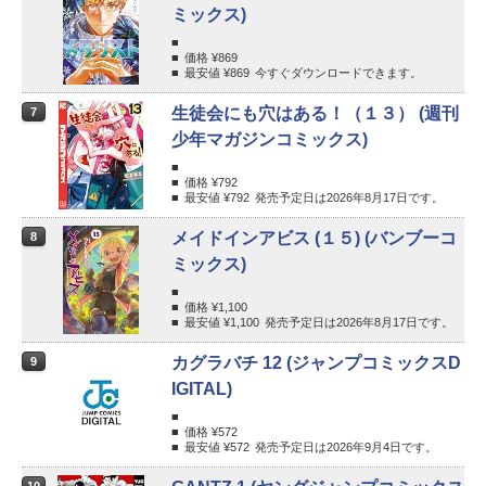
ミックス)
価格 ¥
869
最安値 ¥
869
今すぐダウンロードできます。
生徒会にも穴はある！（１３） (週刊
7
少年マガジンコミックス)
価格 ¥
792
最安値 ¥
792
発売予定日は2026年8月17日です。
メイドインアビス (１５) (バンブーコ
8
ミックス)
価格 ¥
1,100
最安値 ¥
1,100
発売予定日は2026年8月17日です。
カグラバチ 12 (ジャンプコミックスD
9
IGITAL)
価格 ¥
572
最安値 ¥
572
発売予定日は2026年9月4日です。