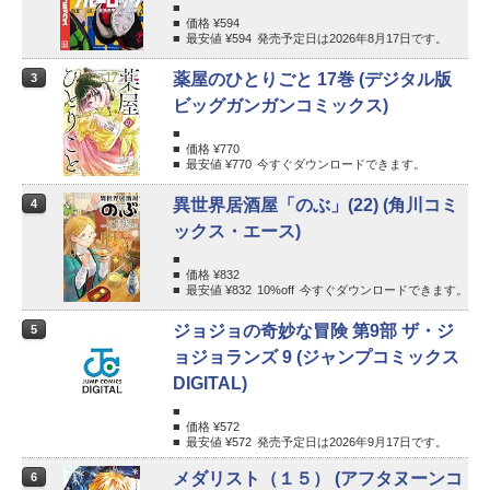
価格 ¥
594
最安値 ¥
594
発売予定日は2026年8月17日です。
薬屋のひとりごと 17巻 (デジタル版
3
ビッグガンガンコミックス)
価格 ¥
770
最安値 ¥
770
今すぐダウンロードできます。
異世界居酒屋「のぶ」(22) (角川コミ
4
ックス・エース)
価格 ¥
832
最安値 ¥
832
10%
off
今すぐダウンロードできます。
ジョジョの奇妙な冒険 第9部 ザ・ジ
5
ョジョランズ 9 (ジャンプコミックス
DIGITAL)
価格 ¥
572
最安値 ¥
572
発売予定日は2026年9月17日です。
メダリスト（１５） (アフタヌーンコ
6