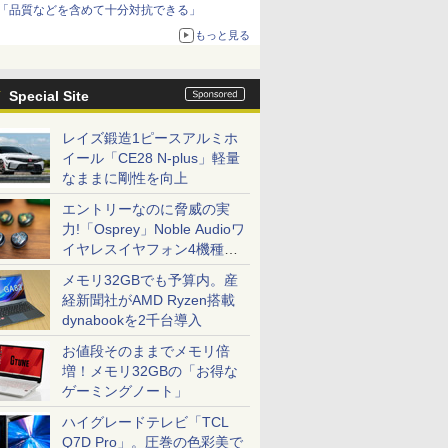
「品質などを含めて十分対抗できる」
もっと見る
Special Site
レイズ鍛造1ピースアルミホ
イール「CE28 N-plus」軽量
なままに剛性を向上
エントリーなのに脅威の実
力!「Osprey」Noble Audioワ
イヤレスイヤフォン4機種を
一気に聴く
メモリ32GBでも予算内。産
経新聞社がAMD Ryzen搭載
dynabookを2千台導入
お値段そのままでメモリ倍
増！メモリ32GBの「お得な
ゲーミングノート」
ハイグレードテレビ「TCL
Q7D Pro」。圧巻の色彩美で