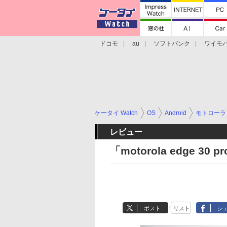
ドコモ
au
ソフトバンク
ワイモ
格安スマホ/SIMフリースマホ
周辺機器/
ケータイ Watch
OS
Android
モトローラ
レビュー
「motorola edge 
ポスト
リスト
シ