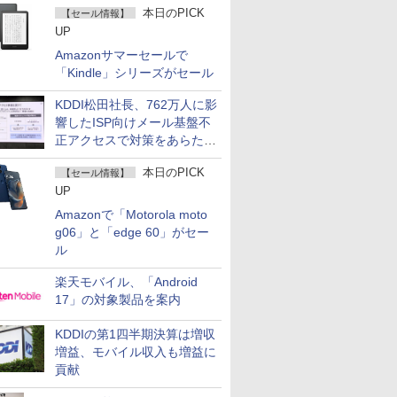
本日のPICK
【セール情報】
UP
Amazonサマーセールで
「Kindle」シリーズがセール
KDDI松田社長、762万人に影
響したISP向けメール基盤不
正アクセスで対策をあらため
て説明
本日のPICK
【セール情報】
UP
Amazonで「Motorola moto
g06」と「edge 60」がセー
ル
楽天モバイル、「Android
17」の対象製品を案内
KDDIの第1四半期決算は増収
増益、モバイル収入も増益に
貢献