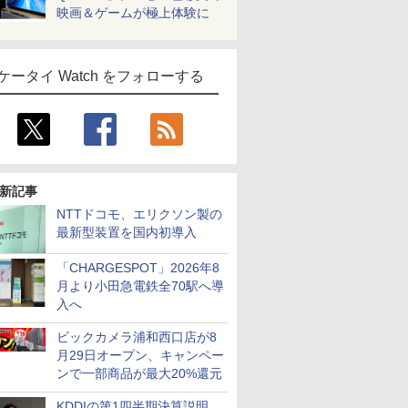
映画＆ゲームが極上体験に
ケータイ Watch をフォローする
新記事
NTTドコモ、エリクソン製の
最新型装置を国内初導入
「CHARGESPOT」2026年8
月より小田急電鉄全70駅へ導
入へ
ビックカメラ浦和西口店が8
月29日オープン、キャンペー
ンで一部商品が最大20%還元
KDDIの第1四半期決算説明