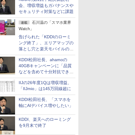
会、増収増益もガバナンスや
セキュリティ対策などに課題
石川温の「スマホ業界
連載
Watch」
告げられた「KDDIのローミ
ング終了」、エリアマップの
落とし穴と楽天モバイルの課
題
KDDI松田社長、ahamoの
40GBキャンペーンに「品質
などを含めて十分対抗でき
る」
IIJの26年度1Qは増収増益、
「IIJmio」は145万回線超に
KDDI松田社長、「スマホを
軸にAIデバイス増やしたい」
KDDI、楽天へのローミング
を9月末で終了