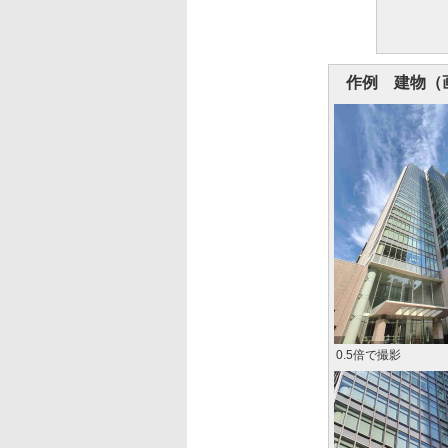
作例 建物（
0.5倍で撮影