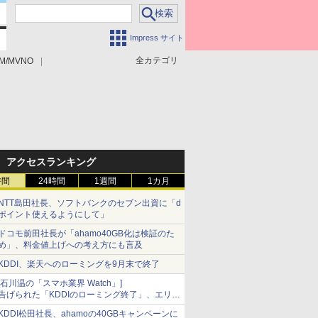
Impress サイト
全カテゴリ
M/MVNO
アクセスランキング
時間
24時間
1週間
1カ月
NTT島田社長、ソフトバンクのセブン出資に「d
ポイント使えるようにして」
ドコモ前田社長が「ahamo40GB化は検証のた
め」、料金値上げへの考え方にも言及
KDDI、楽天へのローミングを9月末で終了
[石川温の「スマホ業界 Watch」]
告げられた「KDDIのローミング終了」、エリア
マップの落とし穴と楽天モバイルの課題
KDDI松田社長、ahamoの40GBキャンペーンに