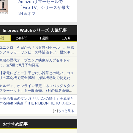
Amazonサマーセールで
「Fire TV」シリーズが最大
34％オフ
Impress Watchシリーズ 人気記事
時間
24時間
1週間
1カ月
ユニクロ、今日から「お盆特別セール」。涼感
シアサッカーワンピース待望値下げ、撥水ギア
ショーツは1990円に
東映の歴代オープニング映像がカプセルトイ
に。全5種で8月下旬発売
【家電レビュー】手ごわい雑草との戦い、コメ
リの草刈機で完全勝利 掃除機感覚で使えた
カルディ、オンライン限定「ネコバッグ＆タン
ブラーセット」を一般販売。7月の抽選販売の
当選無効分
手塚治虫氏のマンガ「リボンの騎士」を原案と
するNetflix映画「THE RIBBON HERO リボンヒ
ーロー」本日配信開始
もっと見る
おすすめ記事