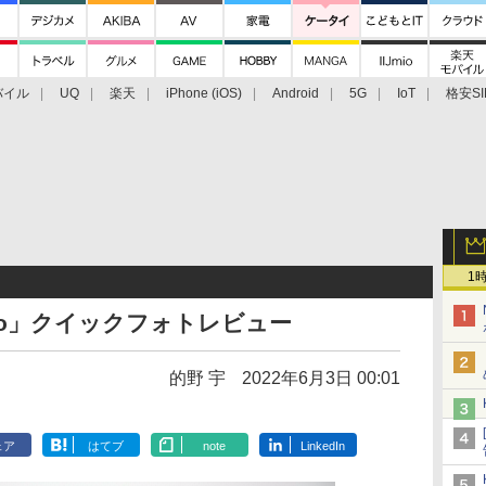
バイル
UQ
楽天
iPhone (iOS)
Android
5G
IoT
格安SI
アクセサリー
業界動向
法人向け
最新技術/その他
1
30 pro」クイックフォトレビュー
的野 宇
2022年6月3日 00:01
ェア
はてブ
note
LinkedIn