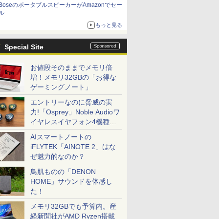
BoseのポータブルスピーカーがAmazonでセー
ル
もっと見る
Special Site
お値段そのままでメモリ倍
増！メモリ32GBの「お得な
ゲーミングノート」
エントリーなのに脅威の実
力!「Osprey」Noble Audioワ
イヤレスイヤフォン4機種を
一気に聴く
AIスマートノートの
iFLYTEK「AINOTE 2」はな
ぜ魅力的なのか？
鳥肌ものの「DENON
HOME」サウンドを体感し
た！
メモリ32GBでも予算内。産
経新聞社がAMD Ryzen搭載