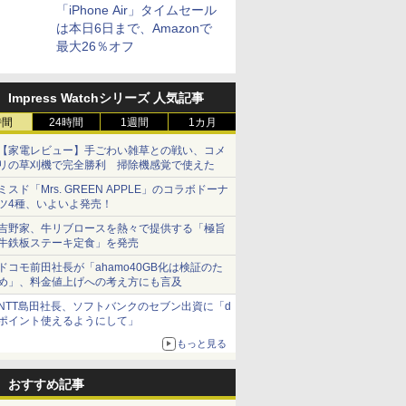
「iPhone Air」タイムセール
は本日6日まで、Amazonで
最大26％オフ
Impress Watchシリーズ 人気記事
時間
24時間
1週間
1カ月
【家電レビュー】手ごわい雑草との戦い、コメ
リの草刈機で完全勝利 掃除機感覚で使えた
ミスド「Mrs. GREEN APPLE」のコラボドーナ
ツ4種、いよいよ発売！
吉野家、牛リブロースを熱々で提供する「極旨
牛鉄板ステーキ定食」を発売
ドコモ前田社長が「ahamo40GB化は検証のた
め」、料金値上げへの考え方にも言及
NTT島田社長、ソフトバンクのセブン出資に「d
ポイント使えるようにして」
もっと見る
おすすめ記事