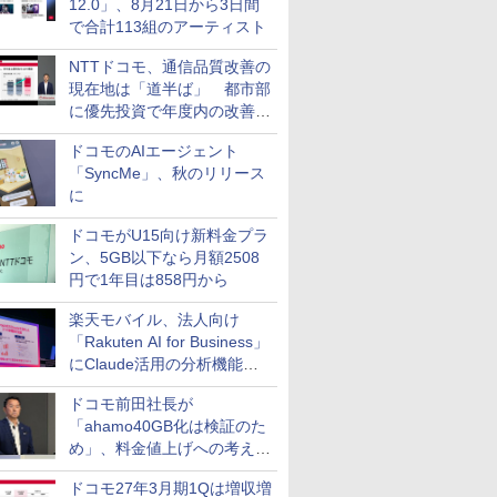
12.0」、8月21日から3日間
で合計113組のアーティスト
NTTドコモ、通信品質改善の
現在地は「道半ば」 都市部
に優先投資で年度内の改善目
指す
ドコモのAIエージェント
「SyncMe」、秋のリリース
に
ドコモがU15向け新料金プラ
ン、5GB以下なら月額2508
円で1年目は858円から
楽天モバイル、法人向け
「Rakuten AI for Business」
にClaude活用の分析機能な
どを追加
ドコモ前田社長が
「ahamo40GB化は検証のた
め」、料金値上げへの考え方
にも言及
ドコモ27年3月期1Qは増収増