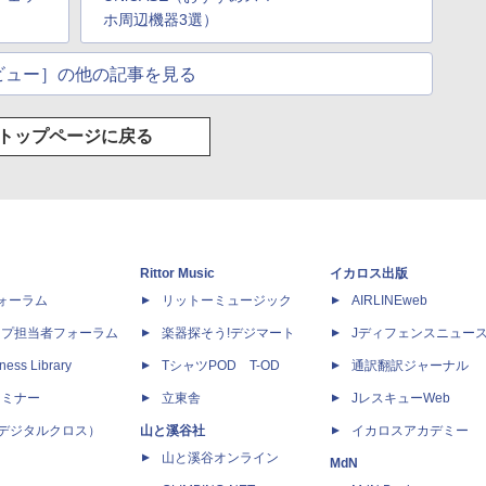
ホ周辺機器3選）
ビュー］の他の記事を見る
トップページに戻る
Rittor Music
イカロス出版
dフォーラム
リットーミュージック
AIRLINEweb
ップ担当者フォーラム
楽器探そう!デジマート
Jディフェンスニュー
ness Library
TシャツPOD T-OD
通訳翻訳ジャーナル
セミナー
立東舎
JレスキューWeb
 X（デジタルクロス）
山と溪谷社
イカロスアカデミー
山と溪谷オンライン
MdN