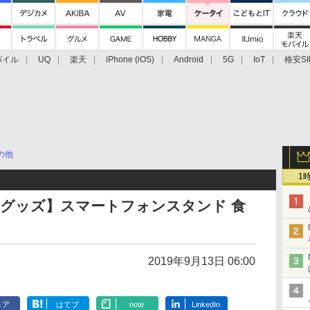
バイル
UQ
楽天
iPhone (iOS)
Android
5G
IoT
格安SI
アクセサリー
業界動向
法人向け
最新技術/その他
の他
1
ホグッズ】スマートフォンスタンド 食
2019年9月13日 06:00
ェア
はてブ
note
LinkedIn