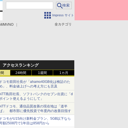
Impress サイト
全カテゴリ
M/MVNO
アクセスランキング
時間
24時間
1週間
1カ月
ドコモ前田社長が「ahamo40GB化は検証のた
め」、料金値上げへの考え方にも言及
NTT島田社長、ソフトバンクのセブン出資に「d
ポイント使えるようにして」
NTTドコモ、通信品質改善の現在地は「道半
ば」 都市部に優先投資で年度内の改善目指す
ドコモがU15向け新料金プラン、5GB以下なら
月額2508円で1年目は858円から