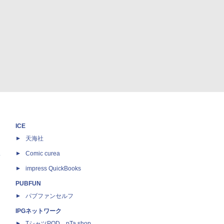
ICE
天海社
ス
Comic curea
impress QuickBooks
PUBFUN
パブファンセルフ
IPGネットワーク
TシャツPOD pTa.shop