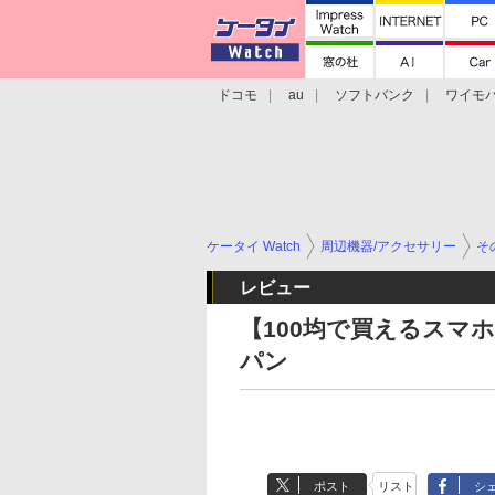
ドコモ
au
ソフトバンク
ワイモ
格安スマホ/SIMフリースマホ
周辺機器/
ケータイ Watch
周辺機器/アクセサリー
そ
レビュー
【100均で買えるスマ
パン
ポスト
リスト
シ