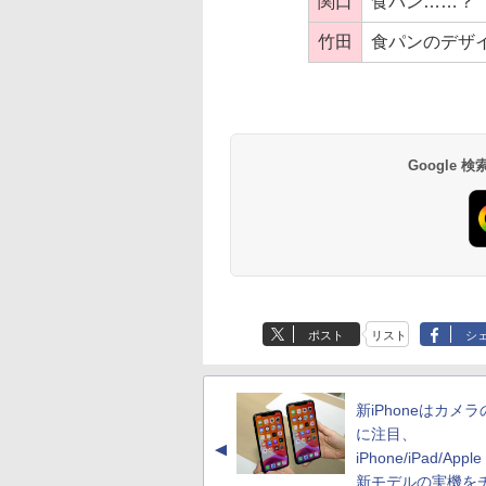
関口
食パン……？
竹田
食パンのデザ
Google
ポスト
リスト
シ
新iPhoneはカメ
に注目、
▲
iPhone/iPad/Apple
新モデルの実機を