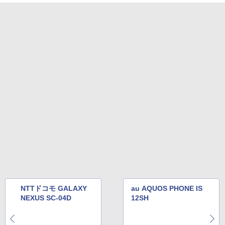
NTTドコモ GALAXY
au AQUOS PHONE IS
NEXUS SC-04D
12SH