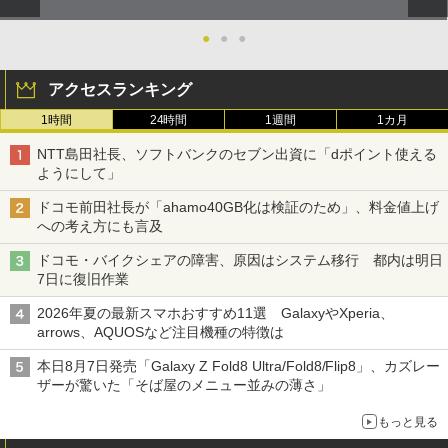
●
●
●
アクセスランキング
1時間
24時間
1週間
1カ月
NTT島田社長、ソフトバンクのセブン出資に「dポイント使える
ようにして」
ドコモ前田社長が「ahamo40GB化は検証のため」、料金値上げ
への考え方にも言及
ドコモ・バイクシェアの障害、原因はシステム移行 都内は明日
7日に復旧作業
2026年夏の最新スマホおすすめ11選 GalaxyやXperia、
arrows、AQUOSなど注目機種の特徴は
本日8月7日発売「Galaxy Z Fold8 Ultra/Fold8/Flip8」、カズレー
ザーが驚いた「そば屋のメニュー並みの薄さ」
もっと見る