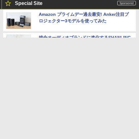
Special Site
Amazon プライムデー過去最安! Anker注目プ
ロジェクター3モデルを使ってみた
総合オーディオブランドに進化するSHANLING
とは何者か？
ソニーミラーレス一眼の大特集！ 見どころ記事
まとめ
エントリーなのに脅威の実力!「Osprey」Nobl
e Audioワイヤレスイヤフォン4機種を一気に聴
く
レイズ鍛造1ピースアルミホイール「CE28 N-p
lus」軽量なままに剛性を向上