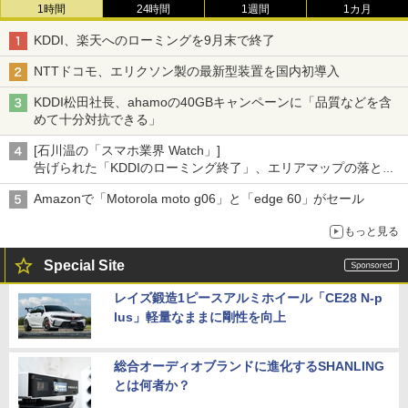
1時間
24時間
1週間
1カ月
KDDI、楽天へのローミングを9月末で終了
NTTドコモ、エリクソン製の最新型装置を国内初導入
KDDI松田社長、ahamoの40GBキャンペーンに「品質などを含
めて十分対抗できる」
[石川温の「スマホ業界 Watch」]
告げられた「KDDIのローミング終了」、エリアマップの落とし
穴と楽天モバイルの課題
Amazonで「Motorola moto g06」と「edge 60」がセール
もっと見る
Special Site
レイズ鍛造1ピースアルミホイール「CE28 N-p
lus」軽量なままに剛性を向上
総合オーディオブランドに進化するSHANLING
とは何者か？