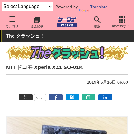
Powered by
Translate
ケータイ Watch
キャリア
ドコモ
Xperia
カテゴリ
過去記事
検索
Impressサイト
The クラッシュ！
NTTドコモ Xperia XZ1 SO-01K
2019年5月16日 06:00
リスト